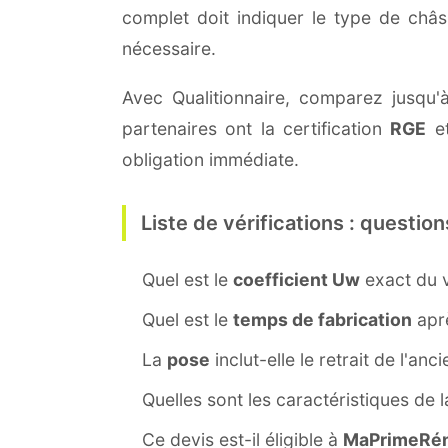
complet doit indiquer le type de châ
nécessaire.
Avec Qualitionnaire, comparez jusqu'à
partenaires ont la certification
RGE
et
obligation immédiate.
Liste de vérifications : question
Quel est le
coefficient Uw
exact du v
Quel est le
temps de fabrication
aprè
La
pose
inclut-elle le retrait de l'anc
Quelles sont les caractéristiques de 
Ce devis est-il éligible à
MaPrimeRén