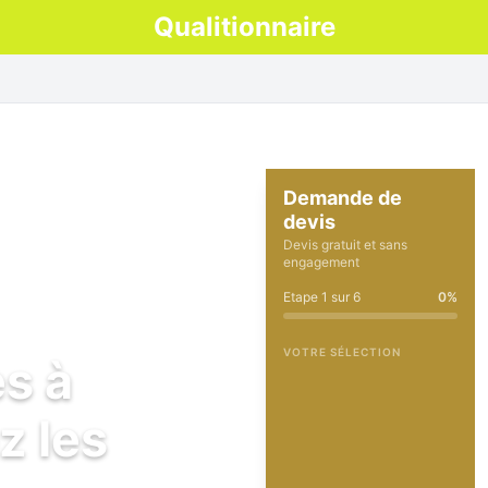
Qualitionnaire
Demande de
devis
Devis gratuit et sans
engagement
Etape
1
sur
6
0
%
VOTRE SÉLECTION
es à
z les