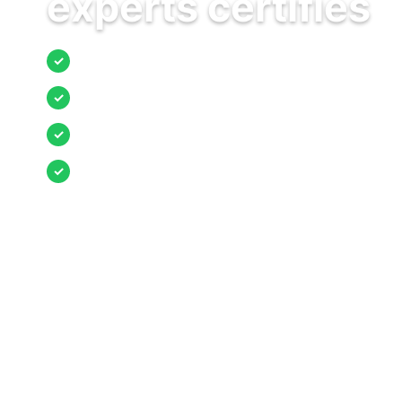
experts certifiés
Jusqu’à 3 devis comparés
✓
Entreprises locales vérifiées
✓
Pose garantie
✓
Aides et primes incluses
✓