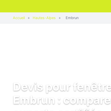
Accueil
»
Hautes-Alpes
»
Embrun
Devis pour fenêtr
Embrun : compare