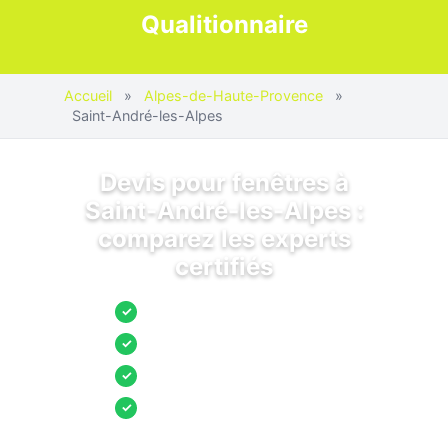
Qualitionnaire
Accueil
»
Alpes-de-Haute-Provence
»
Saint-André-les-Alpes
Devis pour fenêtres à
Saint-André-les-Alpes :
comparez les experts
certifiés
Jusqu’à 3 devis comparés
✓
Entreprises locales vérifiées
✓
Pose garantie
✓
Aides et primes incluses
✓