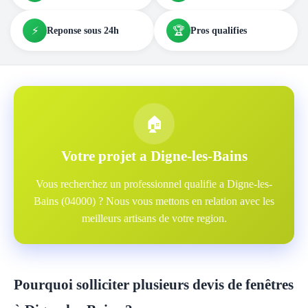
⚡
🏆
Reponse sous 24h
Pros qualifies
🏠
Votre projet a Digne-les-Bains
Vous recherchez un professionnel qualifie a Digne-les-
Bains (04000) ? Nous vous mettons en relation avec les
meilleurs artisans de votre region.
Pourquoi solliciter plusieurs devis de fenêtres