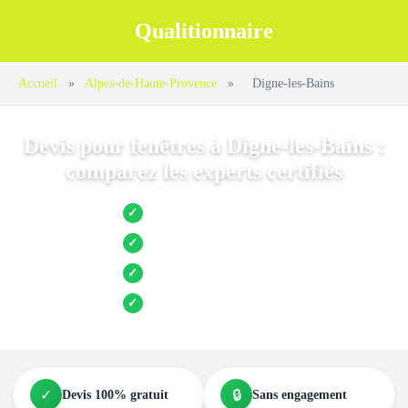
Qualitionnaire
Accueil
»
Alpes-de-Haute-Provence
»
Digne-les-Bains
Devis pour fenêtres à Digne-les-Bains :
comparez les experts certifiés
Jusqu’à 3 devis comparés
✓
Entreprises locales vérifiées
✓
Pose garantie
✓
Aides et primes incluses
✓
✓
🔒
Devis 100% gratuit
Sans engagement