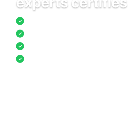
experts certifiés
Jusqu’à 3 devis comparés
✓
Entreprises locales vérifiées
✓
Pose garantie
✓
Aides et primes incluses
✓