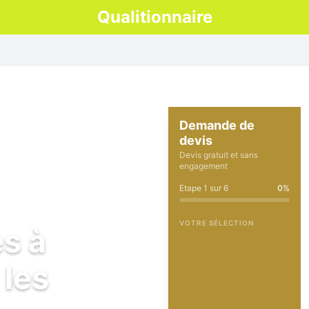
Qualitionnaire
Demande de
devis
Devis gratuit et sans
engagement
Etape
1
sur
6
0
%
VOTRE SÉLECTION
es à
 les