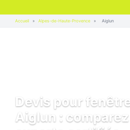
Accueil
»
Alpes-de-Haute-Provence
»
Aiglun
Devis pour fenêtr
Aiglun : comparez