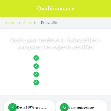
Qualitionnaire
Accueil
»
Allier
»
Estivareilles
Devis pour fenêtres à Estivareilles :
comparez les experts certifiés
Jusqu’à 3 devis comparés
✓
Entreprises locales vérifiées
✓
Pose garantie
✓
Aides et primes incluses
✓
✓
🔒
Devis 100% gratuit
Sans engagement