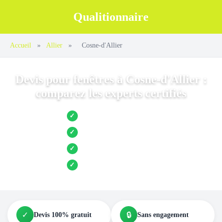
Qualitionnaire
Accueil
»
Allier
»
Cosne-d'Allier
Devis pour fenêtres à Cosne-d'Allier :
comparez les experts certifiés
Jusqu’à 3 devis comparés
✓
Entreprises locales vérifiées
✓
Pose garantie
✓
Aides et primes incluses
✓
✓
🔒
Devis 100% gratuit
Sans engagement