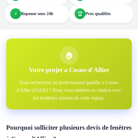
⚡
🏆
Reponse sous 24h
Pros qualifies
🏠
Votre projet a Cosne-d'Allier
Vous recherchez un professionnel qualifie a Cosne-
d'Allier (03430) ? Nous vous mettons en relation avec
les meilleurs artisans de votre region.
Pourquoi solliciter plusieurs devis de fenêtres