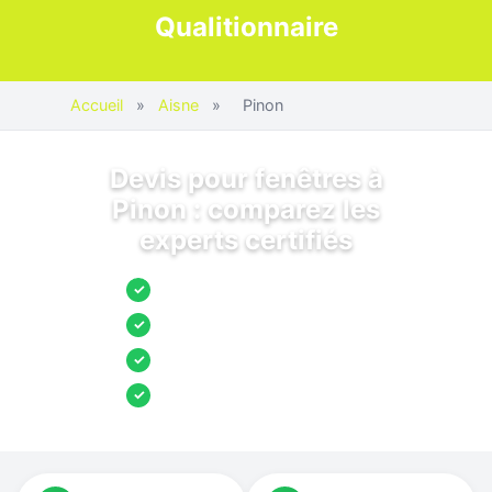
Qualitionnaire
Accueil
»
Aisne
»
Pinon
Devis pour fenêtres à
Pinon : comparez les
experts certifiés
Jusqu’à 3 devis comparés
✓
Entreprises locales vérifiées
✓
Pose garantie
✓
Aides et primes incluses
✓