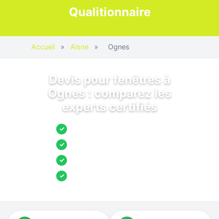
Qualitionnaire
Accueil
»
Aisne
»
Ognes
Devis pour fenêtres à
Ognes : comparez les
experts certifiés
Jusqu’à 3 devis comparés
✓
Entreprises locales vérifiées
✓
Pose garantie
✓
Aides et primes incluses
✓