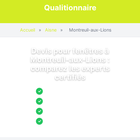
Qualitionnaire
Accueil
»
Aisne
»
Montreuil-aux-Lions
Devis pour fenêtres à
Montreuil-aux-Lions :
comparez les experts
certifiés
Jusqu’à 3 devis comparés
✓
Entreprises locales vérifiées
✓
Pose garantie
✓
Aides et primes incluses
✓