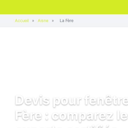
Accueil
»
Aisne
»
La Fère
Devis pour fenêtre
Fère : comparez l