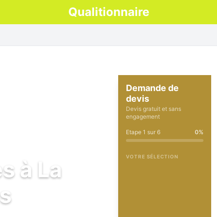
Qualitionnaire
Demande de
devis
Devis gratuit et sans
engagement
Etape
1
sur
6
0
%
VOTRE SÉLECTION
s à La
es