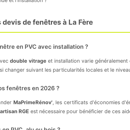
e et l'installation ?
 devis de fenêtres à La Fère
nêtre en PVC avec installation ?
avec
double vitrage
et installation varie généralement 
i changer suivant les particularités locales et le niveau
os fenêtres en 2026 ?
mander
MaPrimeRénov'
, les certificats d'économies d
artisan RGE
est nécessaire pour bénéficier de ces aid
 en PVC, alu ou bois ?