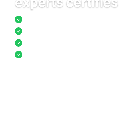
experts certifiés
Jusqu’à 3 devis comparés
✓
Entreprises locales vérifiées
✓
Pose garantie
✓
Aides et primes incluses
✓