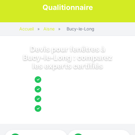
Qualitionnaire
Accueil
»
Aisne
»
Bucy-le-Long
Devis pour fenêtres à
Bucy-le-Long : comparez
les experts certifiés
Jusqu’à 3 devis comparés
✓
Entreprises locales vérifiées
✓
Pose garantie
✓
Aides et primes incluses
✓