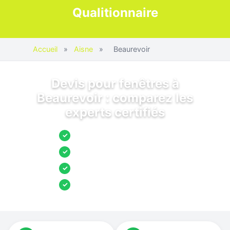
Qualitionnaire
Accueil
»
Aisne
»
Beaurevoir
Devis pour fenêtres à
Beaurevoir : comparez les
experts certifiés
Jusqu’à 3 devis comparés
✓
Entreprises locales vérifiées
✓
Pose garantie
✓
Aides et primes incluses
✓