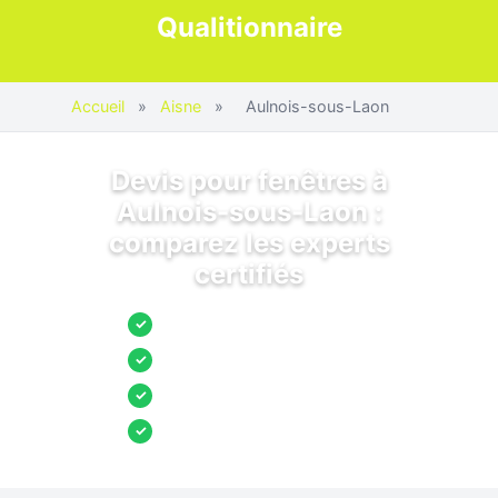
Qualitionnaire
Accueil
»
Aisne
»
Aulnois-sous-Laon
Devis pour fenêtres à
Aulnois-sous-Laon :
comparez les experts
certifiés
Jusqu’à 3 devis comparés
✓
Entreprises locales vérifiées
✓
Pose garantie
✓
Aides et primes incluses
✓