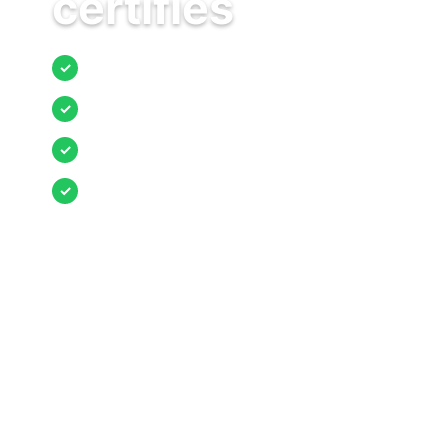
certifiés
Jusqu’à 3 devis comparés
✓
Entreprises locales vérifiées
✓
Pose garantie
✓
Aides et primes incluses
✓