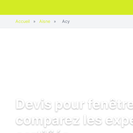
Accueil
»
Aisne
»
Acy
Devis pour fenêtre
comparez les exp