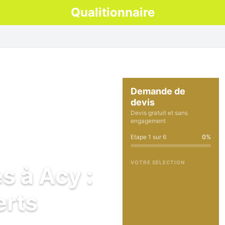
Qualitionnaire
Demande de
devis
Devis gratuit et sans
engagement
Etape
1
sur
6
0
%
VOTRE SÉLECTION
s à Acy :
erts