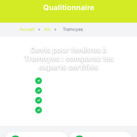
Qualitionnaire
Accueil
»
Ain
»
Tramoyes
Devis pour fenêtres à
Tramoyes : comparez les
experts certifiés
Jusqu’à 3 devis comparés
✓
Entreprises locales vérifiées
✓
Pose garantie
✓
Aides et primes incluses
✓