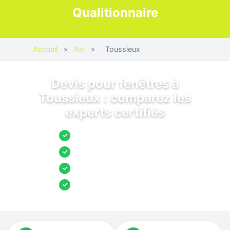
Qualitionnaire
Accueil
»
Ain
»
Toussieux
Devis pour fenêtres à
Toussieux : comparez les
experts certifiés
Jusqu’à 3 devis comparés
✓
Entreprises locales vérifiées
✓
Pose garantie
✓
Aides et primes incluses
✓