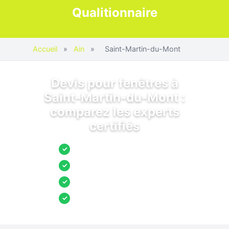
Qualitionnaire
Accueil
»
Ain
»
Saint-Martin-du-Mont
Devis pour fenêtres à
Saint-Martin-du-Mont :
comparez les experts
certifiés
Jusqu’à 3 devis comparés
✓
Entreprises locales vérifiées
✓
Pose garantie
✓
Aides et primes incluses
✓