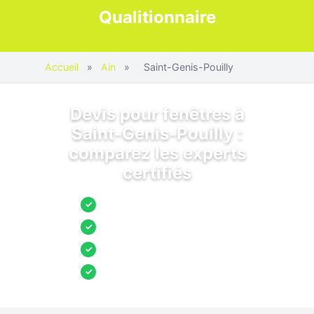
Qualitionnaire
Accueil
»
Ain
»
Saint-Genis-Pouilly
Devis pour fenêtres à
Saint-Genis-Pouilly :
comparez les experts
certifiés
Jusqu’à 3 devis comparés
✓
Entreprises locales vérifiées
✓
Pose garantie
✓
Aides et primes incluses
✓