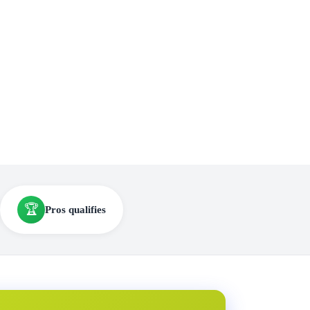
🏆
Pros qualifies