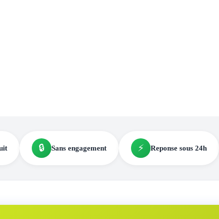
🔒
⚡
uit
Sans engagement
Reponse sous 24h