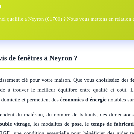
n
el qualifie a Neyron (01700) ? Nous vous mettons en relation av
vis de fenêtres à Neyron ?
tissement clé pour votre maison. Que vous choisissiez des
f
e à trouver le meilleur équilibre entre qualité et coût. 
 domicile et permettent des
économies d'énergie
notables sur
ndent du matériau, du nombre de battants, des dimension
ouble vitrage
, les modalités de
pose
, le
temps de fabricat
GE, une condition essentielle pour bénéficier des aides t