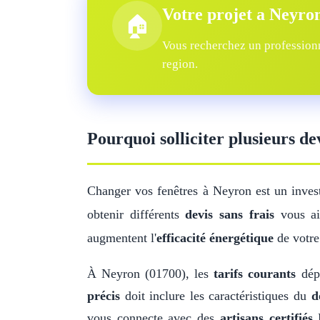
Votre projet a Neyro
🏠
Vous recherchez un professionn
region.
Pourquoi solliciter plusieurs de
Changer vos fenêtres à Neyron est un inves
obtenir différents
devis sans frais
vous aid
augmentent l'
efficacité énergétique
de votre
À Neyron (01700), les
tarifs courants
dépe
précis
doit inclure les caractéristiques du
d
vous connecte avec des
artisans certifiés
R