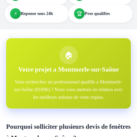
⚡
🏆
Reponse sous 24h
Pros qualifies
🏠
Votre projet a Montmerle-sur-Saône
Vous recherchez un professionnel qualifie a Montmerle-
sur-Saône (01090) ? Nous vous mettons en relation avec
les meilleurs artisans de votre region.
Pourquoi solliciter plusieurs devis de fenêtres