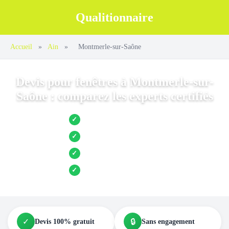
Qualitionnaire
Accueil
»
Ain
»
Montmerle-sur-Saône
Devis pour fenêtres à Montmerle-sur-
Saône : comparez les experts certifiés
Jusqu’à 3 devis comparés
✓
Entreprises locales vérifiées
✓
Pose garantie
✓
Aides et primes incluses
✓
✓
🔒
Devis 100% gratuit
Sans engagement