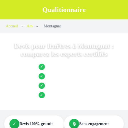
Qualitionnaire
Accueil
»
Ain
»
Montagnat
Devis pour fenêtres à Montagnat :
comparez les experts certifiés
Jusqu’à 3 devis comparés
✓
Entreprises locales vérifiées
✓
Pose garantie
✓
Aides et primes incluses
✓
✓
🔒
Devis 100% gratuit
Sans engagement