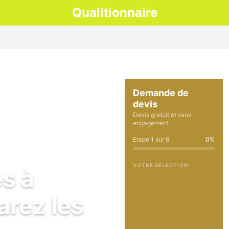
Qualitionnaire
Demande de
devis
Devis gratuit et sans
engagement
Etape
1
sur
6
0
%
VOTRE SÉLECTION
es à
arez les