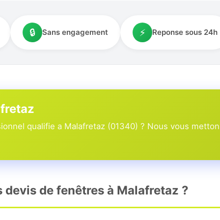
🔒
⚡
Sans engagement
Reponse sous 24h
afretaz
onnel qualifie a Malafretaz (01340) ? Nous vous mettons
s devis de fenêtres à Malafretaz ?