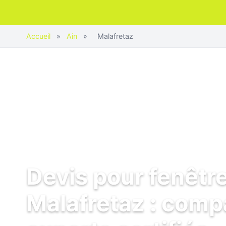
Accueil
»
Ain
»
Malafretaz
Devis pour fenêtr
Malafretaz : comp