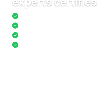
experts certifiés
Jusqu’à 3 devis comparés
✓
Entreprises locales vérifiées
✓
Pose garantie
✓
Aides et primes incluses
✓