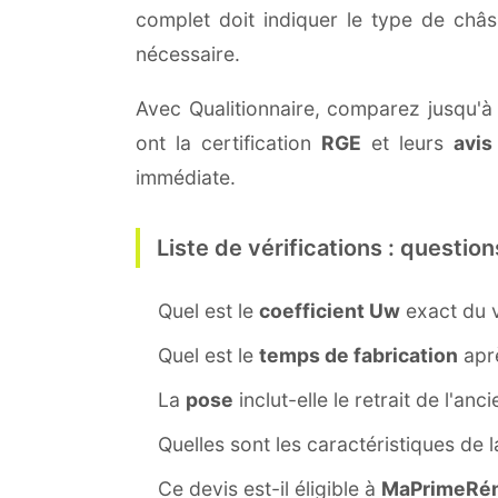
complet doit indiquer le type de châ
nécessaire.
Avec Qualitionnaire, comparez jusqu'à t
ont la certification
RGE
et leurs
avis
immédiate.
Liste de vérifications : question
Quel est le
coefficient Uw
exact du v
Quel est le
temps de fabrication
aprè
La
pose
inclut-elle le retrait de l'anc
Quelles sont les caractéristiques de 
Ce devis est-il éligible à
MaPrimeRén