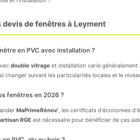
e et l'installation ?
 devis de fenêtres à Leyment
nêtre en PVC avec installation ?
avec
double vitrage
et installation varie généralement 
i changer suivant les particularités locales et le nivea
os fenêtres en 2026 ?
mander
MaPrimeRénov'
, les certificats d'économies d
artisan RGE
est nécessaire pour bénéficier de ces aid
 en PVC, alu ou bois ?