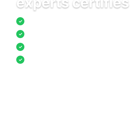
experts certifiés
Jusqu’à 3 devis comparés
✓
Entreprises locales vérifiées
✓
Pose garantie
✓
Aides et primes incluses
✓