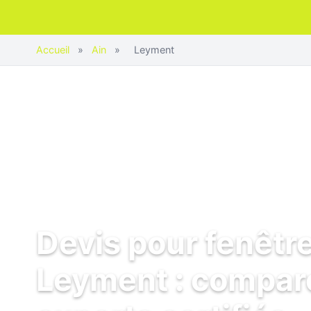
Accueil
»
Ain
»
Leyment
Devis pour fenêtr
Leyment : compar