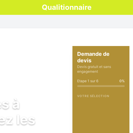
Qualitionnaire
Demande de
devis
Devis gratuit et sans
engagement
Etape
1
sur
6
0
%
VOTRE SÉLECTION
es à
ez les