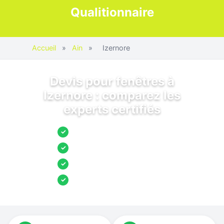
Qualitionnaire
Accueil
»
Ain
»
Izernore
Devis pour fenêtres à
Izernore : comparez les
experts certifiés
Jusqu’à 3 devis comparés
✓
Entreprises locales vérifiées
✓
Pose garantie
✓
Aides et primes incluses
✓