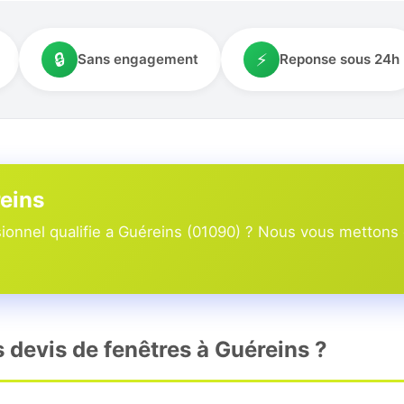
🔒
⚡
Sans engagement
Reponse sous 24h
reins
onnel qualifie a Guéreins (01090) ? Nous vous mettons e
s devis de fenêtres à Guéreins ?