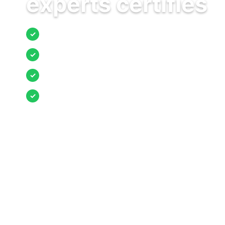
experts certifiés
Jusqu’à 3 devis comparés
✓
Entreprises locales vérifiées
✓
Pose garantie
✓
Aides et primes incluses
✓