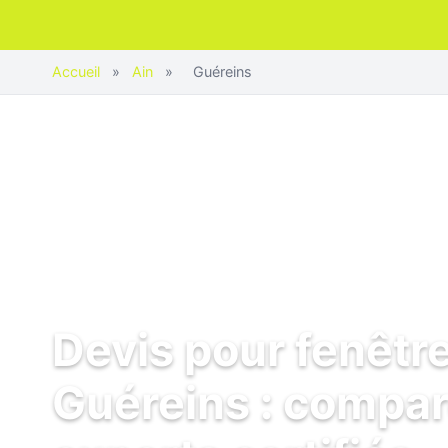
Accueil
»
Ain
»
Guéreins
Devis pour fenêtr
Guéreins : compar