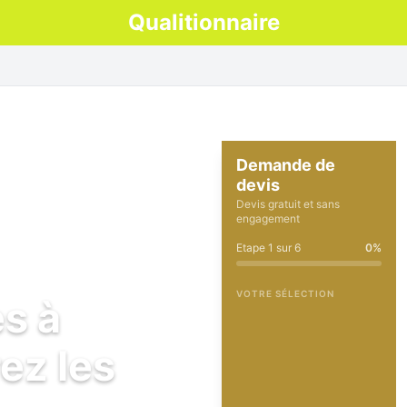
Qualitionnaire
Demande de
devis
Devis gratuit et sans
engagement
Etape
1
sur
6
0
%
VOTRE SÉLECTION
es à
ez les