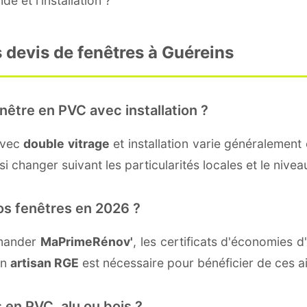
e et l'installation ?
 devis de fenêtres à Guéreins
nêtre en PVC avec installation ?
avec
double vitrage
et installation varie généralement 
i changer suivant les particularités locales et le nivea
os fenêtres en 2026 ?
emander
MaPrimeRénov'
, les certificats d'économies
un
artisan RGE
est nécessaire pour bénéficier de ces a
 en PVC, alu ou bois ?