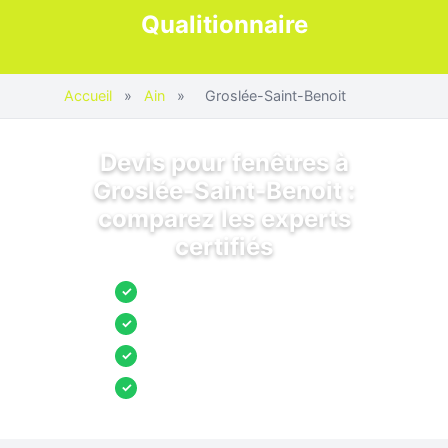
Qualitionnaire
Accueil
»
Ain
»
Groslée-Saint-Benoit
Devis pour fenêtres à
Groslée-Saint-Benoit :
comparez les experts
certifiés
Jusqu’à 3 devis comparés
✓
Entreprises locales vérifiées
✓
Pose garantie
✓
Aides et primes incluses
✓