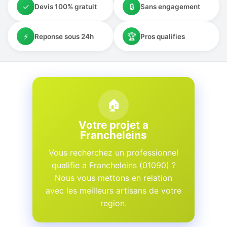
✓
🔒
Devis 100% gratuit
Sans engagement
⚡
🏆
Reponse sous 24h
Pros qualifies
🏠
Votre projet a
Francheleins
Vous recherchez un professionnel
qualifie a Francheleins (01090) ?
Nous vous mettons en relation
avec les meilleurs artisans de votre
region.