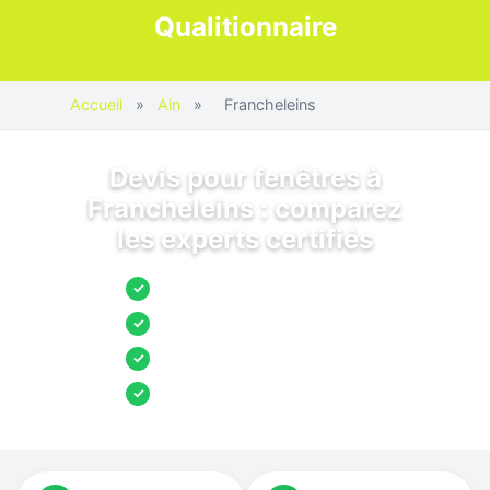
Qualitionnaire
Accueil
»
Ain
»
Francheleins
Devis pour fenêtres à
Francheleins : comparez
les experts certifiés
Jusqu’à 3 devis comparés
✓
Entreprises locales vérifiées
✓
Pose garantie
✓
Aides et primes incluses
✓