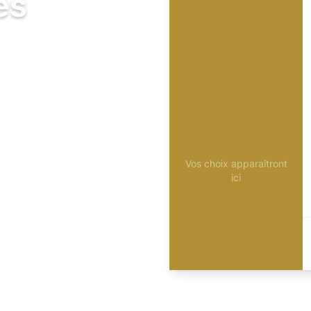
és
Vos choix apparaîtront
ici