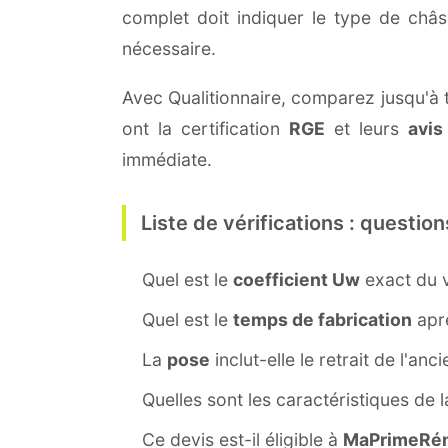
complet doit indiquer le type de châ
nécessaire.
Avec Qualitionnaire, comparez jusqu'à t
ont la certification
RGE
et leurs
avis
immédiate.
Liste de vérifications : question
Quel est le
coefficient Uw
exact du v
Quel est le
temps de fabrication
aprè
La
pose
inclut-elle le retrait de l'anc
Quelles sont les caractéristiques de 
Ce devis est-il éligible à
MaPrimeRén