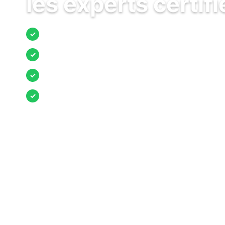
les experts certifi
Jusqu’à 3 devis comparés
✓
Entreprises locales vérifiées
✓
Pose garantie
✓
Aides et primes incluses
✓