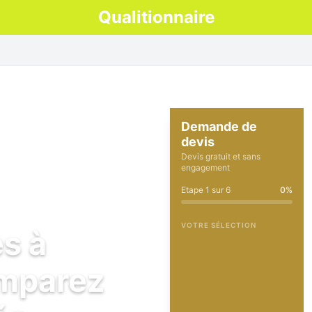
Qualitionnaire
Demande de
devis
Devis gratuit et sans
engagement
Etape
1
sur
6
0
%
VOTRE SÉLECTION
es à
omparez