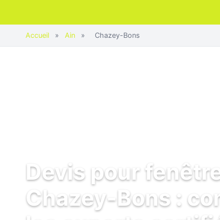
Accueil
»
Ain
»
Chazey-Bons
Devis pour fenêtr
Chazey-Bons : c