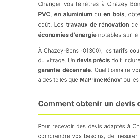
Changer vos fenêtres à Chazey-Bons
PVC
,
en aluminium
ou
en bois
, obt
coût. Les
travaux de rénovation
de 
économies d'énergie
notables sur le
À Chazey-Bons (01300), les
tarifs co
du vitrage. Un
devis précis
doit inclur
garantie décennale
. Qualitionnaire 
aides telles que
MaPrimeRénov'
ou les 
Comment obtenir un devis d
Pour recevoir des devis adaptés à C
comprendre vos besoins, de mesurer le